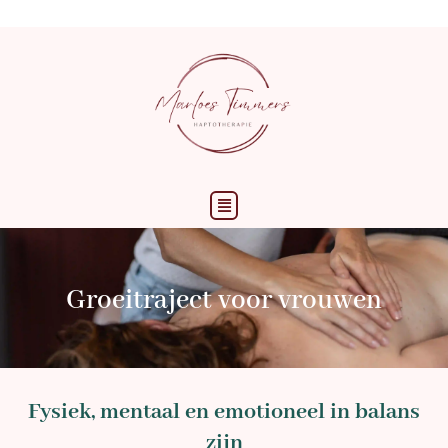
Ga
naar
de
inhoud
Menu
Groeitraject voor vrouwen
Fysiek, mentaal en emotioneel in balans
zijn