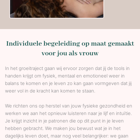
Individuele begeleiding op maat gemaakt
voor jou als vrouw
In het groeitraject gaan wij ervoor zorgen dat jij de tools in
handen krijgt om fysiek, mentaal en emotioneel weer in
balans te komen en je leven zo kan gaan vormgeven dat jij
weer vol in de kracht kan komen te staan.
We richten ons op herstel van jouw fysieke gezondheid en
werken we aan het opnieuw luisteren naar je lijf en intuïtie.
Je krijgt inzicht in je patronen die op dit punt in je leven
hebben gebracht. We maken jou bewust wat je in het
dagelijks leven doet, maar nog veel belangrijker: we gaan