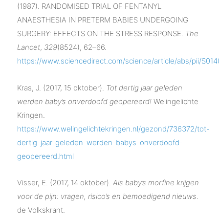
(1987). RANDOMISED TRIAL OF FENTANYL
ANAESTHESIA IN PRETERM BABIES UNDERGOING
SURGERY: EFFECTS ON THE STRESS RESPONSE.
The
Lancet
,
329
(8524), 62–66.
https://www.sciencedirect.com/science/article/abs/pii/S014
Kras, J. (2017, 15 oktober).
Tot dertig jaar geleden
werden baby’s onverdoofd geopereerd!
Welingelichte
Kringen.
https://www.welingelichtekringen.nl/gezond/736372/tot-
dertig-jaar-geleden-werden-babys-onverdoofd-
geopereerd.html
Visser, E. (2017, 14 oktober).
Als baby’s morfine krijgen
voor de pijn: vragen, risico’s en bemoedigend nieuws
.
de Volkskrant.