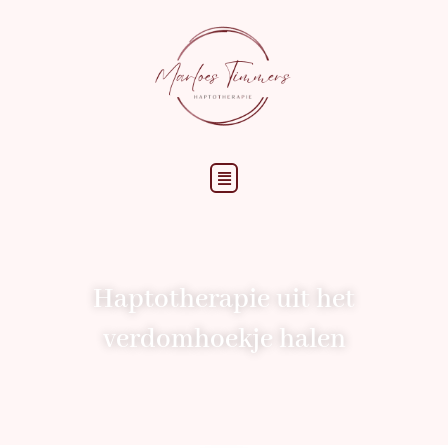
Menu
Haptotherapie uit het
verdomhoekje halen