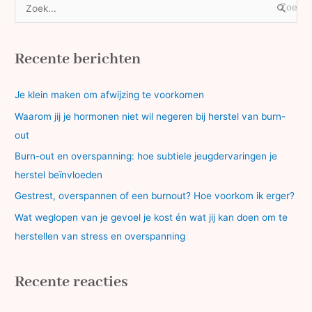
Z
o
e
Recente berichten
k
n
Je klein maken om afwijzing te voorkomen
a
Waarom jij je hormonen niet wil negeren bij herstel van burn-
a
out
r
Burn-out en overspanning: hoe subtiele jeugdervaringen je
:
herstel beïnvloeden
Gestrest, overspannen of een burnout? Hoe voorkom ik erger?
Wat weglopen van je gevoel je kost én wat jij kan doen om te
herstellen van stress en overspanning
Recente reacties