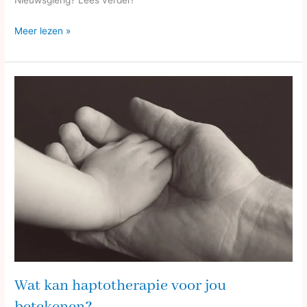
Meer lezen »
Wat
kan
haptotherapie
voor
jou
betekenen?
Wat kan haptotherapie voor jou