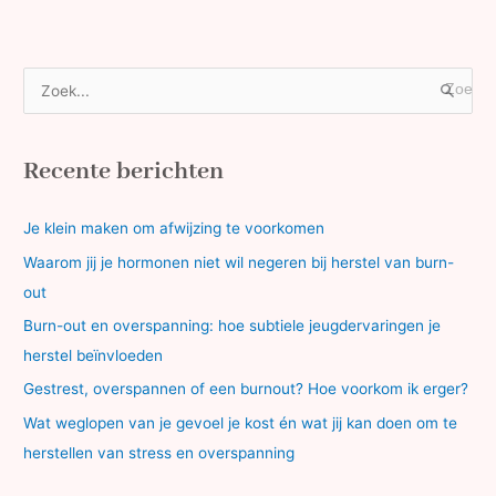
Z
o
e
Recente berichten
k
n
Je klein maken om afwijzing te voorkomen
a
Waarom jij je hormonen niet wil negeren bij herstel van burn-
a
out
r
Burn-out en overspanning: hoe subtiele jeugdervaringen je
:
herstel beïnvloeden
Gestrest, overspannen of een burnout? Hoe voorkom ik erger?
Wat weglopen van je gevoel je kost én wat jij kan doen om te
herstellen van stress en overspanning